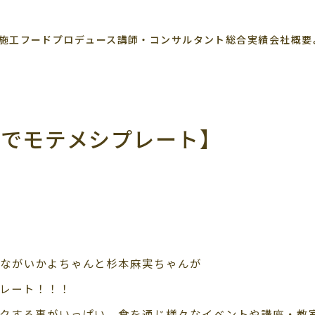
施工
フードプロデュース
講師・コンサルタント
総合実績
会社概要
ンでモテメシプレート】
ながいかよちゃんと杉本麻実ちゃんが
レート！！！
クする事がいっぱい、食を通じ様々なイベントや講座・教