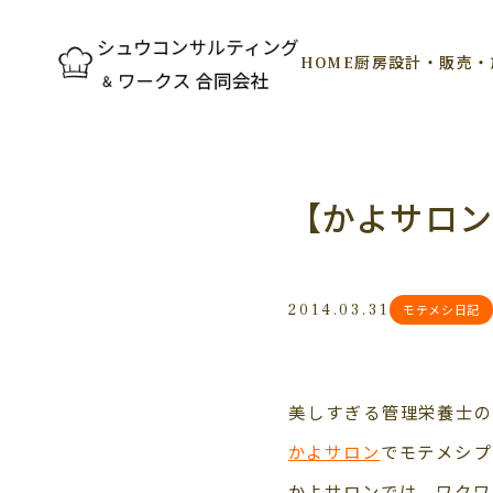
HOME
厨房設計・販売・
【かよサロ
2014.03.31
モテメシ日記
美しすぎる管理栄養士の
かよサロン
でモテメシプ
かよサロンでは、ワクワ