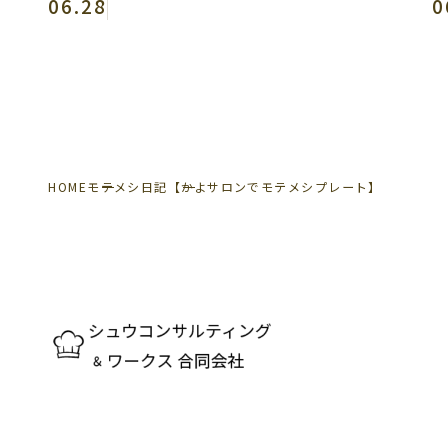
06.28
0
HOME
モテメシ日記
【かよサロンでモテメシプレート】