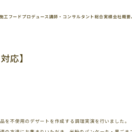
施工
フードプロデュース
講師・コンサルタント
総合実績
会社概要
ー対応】
製品を不使用のデザートを作成する調理実演を行いました。
関連の方達にお集まりいただき、米粉のパンケーキ・黒ごま