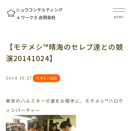
【モテメシ™晴海のセレブ達との競
演20141024】
2014.10.27
モテメシ日記
東京のハルミネーゼ達をお相手に、モテメシ™ハロウ
ィンパーティー