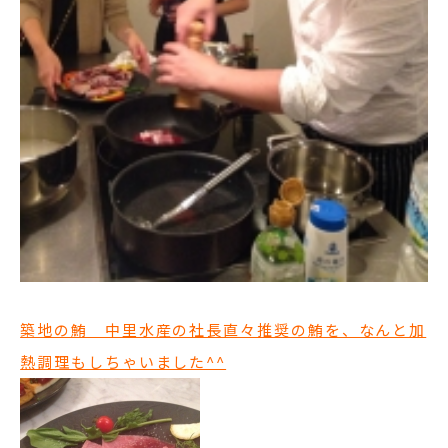
築地の鮪 中里水産の社長直々推奨の鮪を、なんと加
熱調理もしちゃいました^^