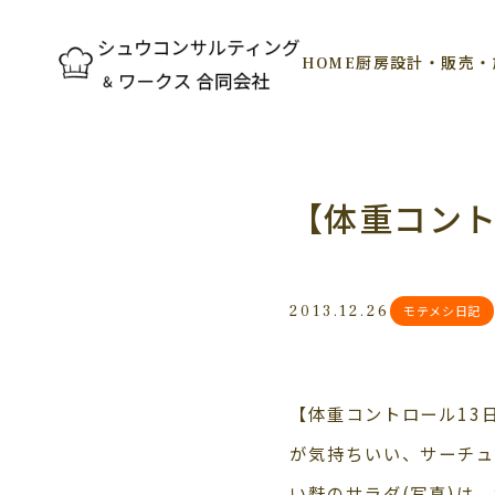
HOME
厨房設計・販売・
【体重コントロ
2013.12.26
モテメシ日記
【体重コントロール13日目
が気持ちいい、サーチュ
い麩のサラダ(写真)は