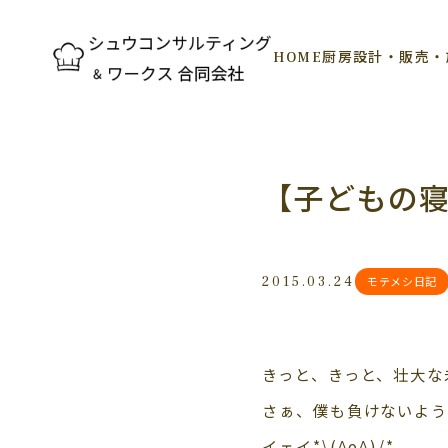
HOME
厨房設計・販売・
【子どもの
2015.03.24
モテメシ日記
きっと、きっと、壮大な
さぁ、僕も負けないよう
イェイ*\(^o^)/*