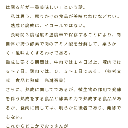
は腐る前が一番美味しい」という話。
私は思う、腐りかけの食品が美味なわけなどない。
熟成と腐敗は、イコールではない。
長時間３度程度の温度帯で保存することにより、肉
自体が持つ酵素で肉のアミノ酸を分解して、柔らか
く・風味よくするわけである。
熟成に要する期間は、牛肉では１４日以上、豚肉では
６～７日、鶏肉では、０．５～１日である。（参考文
献 食品と熟成 光淋選書）
さらに、熟成に関してであるが、微生物の作用で発酵
を伴う熟成をする食品と酵素の力で熟成する食品があ
るが、食肉に関しては、明らかに後者であり、発酵で
もない。
これからどこかでおっさんが