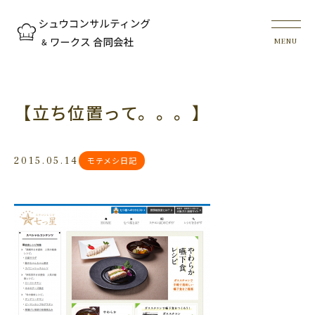
【立ち位置って。。。】
2015.05.14
モテメシ日記