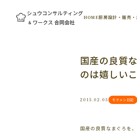
HOME
厨房設計・販売・
国産の良質
のは嬉しいこ
2015.02.05
モテメシ日記
国産の良質なまぐろを、