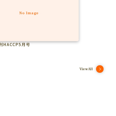
No Image
刊HACCP5月号
ViewAll