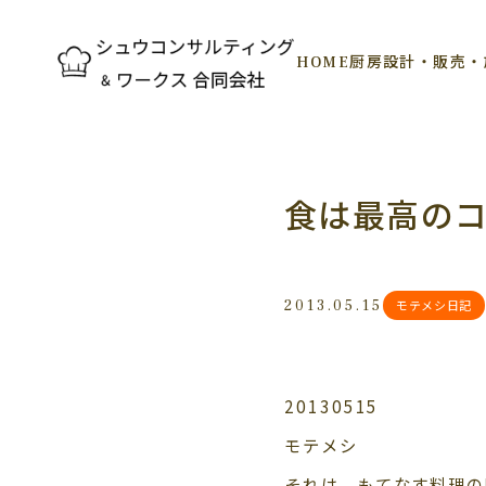
HOME
厨房設計・販売・
食は最高の
2013.05.15
モテメシ日記
20130515
モテメシ
それは、もてなす料理の