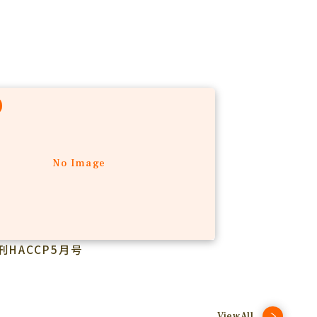
No Image
刊HACCP5月号
ViewAll