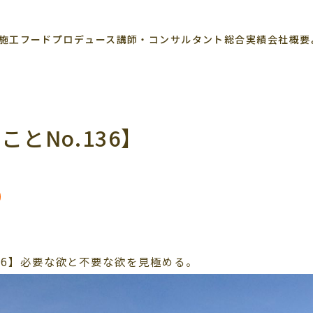
施工
フードプロデュース
講師・コンサルタント
総合実績
会社概要
とNo.136】
136】必要な欲と不要な欲を見極める。