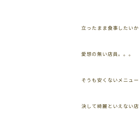
立ったまま食事したい
愛想の無い店員。。。
そうも安くないメニュ
決して綺麗といえない