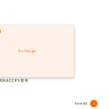
No Image
刊HACCP5月号
ViewAll