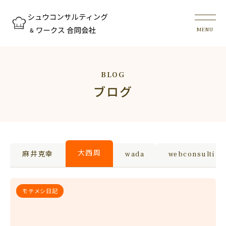
BLOG
ブログ
大西周
麻井克幸
wada
webconsulting
モテメシ日記