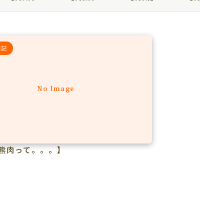
日記
No Image
熊肉って。。。】